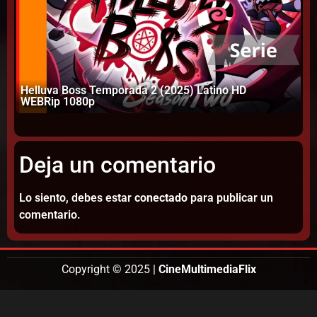
Helluva Boss Temporada 2 (2025) Latino HD
WEBRip 1080p
La
Deja un comentario
Lo siento, debes estar
conectado
para publicar un
comentario.
Copyright © 2025 |
CineMultimediaFlix