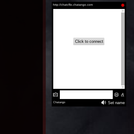
Aire (2026)
Inglés
Latino |
Inglés