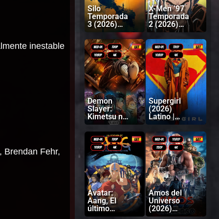
Silo
X-Men ’97
Temporada
Temporada
3 (2026)
2 (2026)
Latino |
Latino |
Inglés
Inglés
lmente inestable
Demon
Supergirl
Slayer:
(2026)
Kimetsu no
Latino |
Yaiba
Inglés
Castillo
infinito
(2025)
, Brendan Fehr,
Latino |
Japonés
Avatar:
Amos del
Aang, El
Universo
último
(2026)
Maestro
Latino |