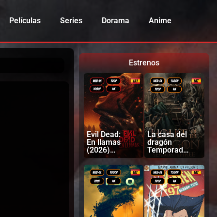
Películas
Series
Dorama
Anime
Estrenos
Evil Dead:
La casa del
En llamas
dragón
(2026)
Temporada
Latino |
3 (2026)
Inglés
Latino |
Ingles