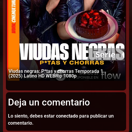
Viudas negras: P*tas y chorras Temporada 1
La
(2025) Latino HD WEBRip 1080p
Te
Deja un comentario
Lo siento, debes estar
conectado
para publicar un
comentario.