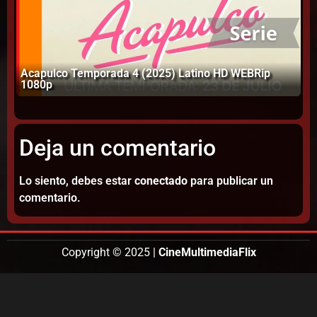
Acapulco Temporada 4 (2025) Latino HD WEBRip
Ag
1080p
W
Deja un comentario
Lo siento, debes estar
conectado
para publicar un
comentario.
Copyright © 2025 |
CineMultimediaFlix