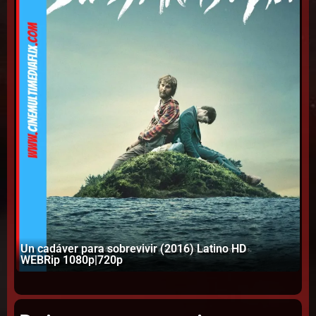
Un cadáver para sobrevivir (2016) Latino HD
WEBRip 1080p|720p
El