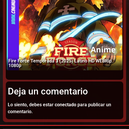
Fire Force Temporada 3 (2025) Latino HD WEBRip
1080p
Am
Deja un comentario
Lo siento, debes estar
conectado
para publicar un
comentario.