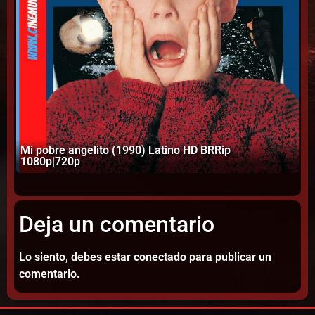
Mi pobre angelito (1990) Latino HD BRRip
St
1080p|720p
(2
Deja un comentario
Lo siento, debes estar
conectado
para publicar un
comentario.