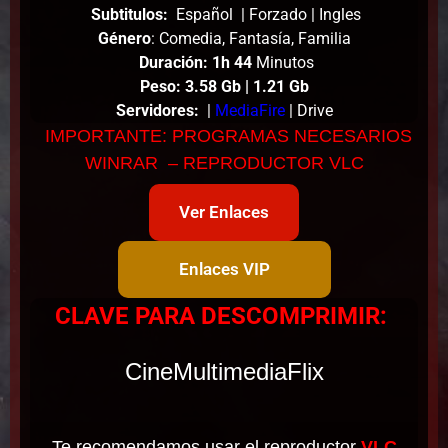
Subtitulos:
Español | Forzado | Ingles
Género
: Comedia, Fantasía, Familia
Duración: 1h 44
Minutos
Peso
: 3.58 Gb | 1.21 Gb
Servidores:
|
MediaFire
| Drive
IMPORTANTE: PROGRAMAS NECESARIOS
WINRAR – REPRODUCTOR VLC
Ver Enlaces
Enlaces VIP
CLAVE PARA DESCOMPRIMIR:
CineMultimediaFlix
Te recomendamos usar el reproductor
VLC