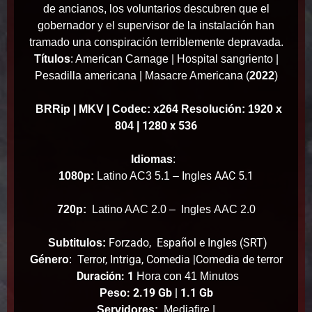
de ancianos, los voluntarios descubren que el
gobernador y el supervisor de la instalación han
tramado una conspiración terriblemente depravada.
Títulos
: American Carnage |
Hospital sangriento |
Pesadilla americana |
Masacre Americana (
2022
)
BRRip
| MKV | Codec: x264 Resolución: 1920 x
1280 x 536
804 |
Idiomas
:
AAC 5.1
1080p:
Latino AC3 5.1 – Ingles
720p:
Latino AAC 2.0 – Ingles
AAC 2.0
Forzado, Español e Ingles (SRT)
Subtitulos:
Terror, Intriga, Comedia |Comedia de terror
Género
:
Duración: 1
Hora con 41 Minutos
: 2.19 Gb | 1.1 Gb
Peso
Servidores:
Mediafire |