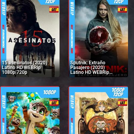
15 asesinatos (2020)
Sputnik: Extraño
Latino HD WEBRip
Pasajero (2020)
1080p|720p
Latino HD WEBRip
1080p|720p