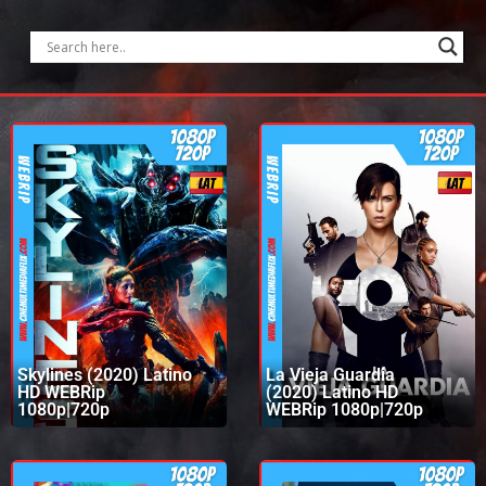
Skylines (2020) Latino
La Vieja Guardia
HD WEBRip
(2020) Latino HD
1080p|720p
WEBRip 1080p|720p