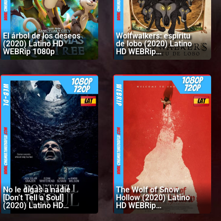
El árbol de los deseos
Wolfwalkers: espíritu
(2020) Latino HD
de lobo (2020) Latino
WEBRip 1080p
HD WEBRip
1080p|720p
No le digas a nadie
The Wolf of Snow
[Don’t Tell a Soul]
Hollow (2020) Latino
(2020) Latino HD
HD WEBRip
WEB-DL 1080p
1080p|720p