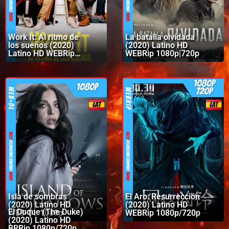
Work It: Al ritmo de
La batalla olvidada
los sueños (2020)
(2020) Latino HD
Latino HD WEBRip
WEBRip 1080p|720p
1080p|720p
Isla de sombras
El Aro: Resurrección
(2020) Latino HD
(2020) Latino HD
El Duque (The Duke)
WEB-DL 1080p
WEBRip 1080p/720p
(2020) Latino HD
BRRip 1080p/720p