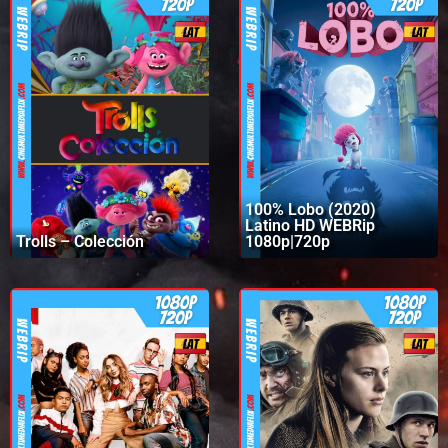
100% Lobo (2020)
Latino HD WEBRip
Trolls – Colección
1080p|720p