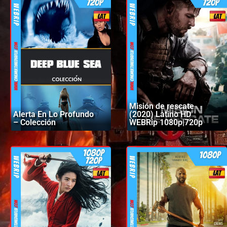
Misión de rescate
Alerta En Lo Profundo
(2020) Latino HD
– Colección
WEBRip 1080p|720p